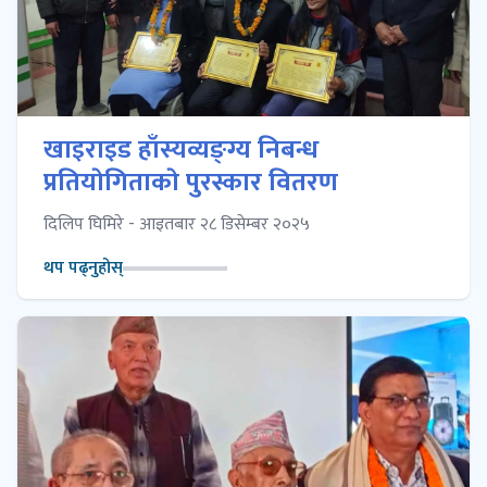
खाइराइड हाँस्यव्यङ्ग्य निबन्ध
प्रतियाेगिताकाे पुरस्कार वितरण
दिलिप घिमिरे - आइतबार २८ डिसेम्बर २०२५
थप पढ्नुहोस्