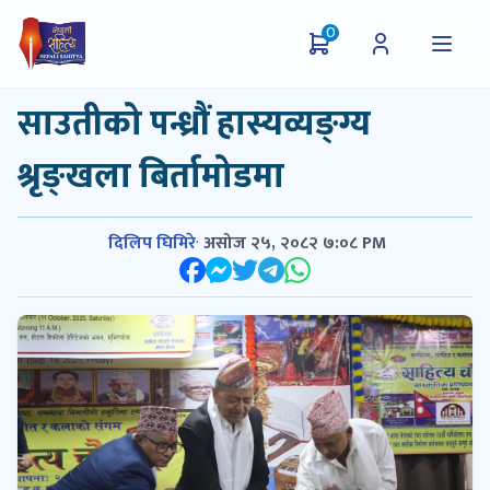
0
साउतीको पन्ध्रौं हास्यव्यङ्ग्य
श्रृङ्खला बिर्तामोडमा
दिलिप घिमिरे
·
असोज २५, २०८२ ७:०८ PM