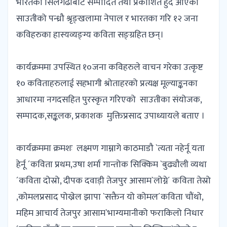
भारतको सिलगढीबाट सम्पादित तथा प्रकाशित हुँदै आएको
साउतीको पन्ध्रौ श्रृङ्खलामा नेपाल र भारतका गरि १२ जना
कविहरुका हास्यव्यङ्ग्य कविता सङ्ग्रहित छन्।
कार्यक्रममा उपस्थित १०जना कविहरुले वाचन गरेका उत्कृष्ट
१० कविताहरुलाई सहभागी श्रोताहरको प्रत्यक्ष मूल्याङ्कनका
आधारमा नगदसहित पुरस्कृत गरिएको साउतीका संयोजक,
सम्पादक,सङ्कलक, प्रकाशक मुक्तिप्रसाद उपाध्यायले बताए ।
कार्यक्रममा क्रमशः लक्ष्मण गाम्नागे काठमाडौ `त्यता नहेर्नू यता
हेर्नू ´कविता प्रथम,उषा शर्मा गान्तोक सिक्किम `बुढ्यौली व्यथा
´कविता दोस्रो, दीपक दवाड़ी तेजपुर आसाम`लोग्ने´ कविता तेस्रो
,कोमलप्रसाद पोख्रेल झापा `सक्तैन यो कोमल´कविता चौंथो,
महिम आचार्य तेजपुर आसाम`भाग्यमानीको फराकिलो निधार