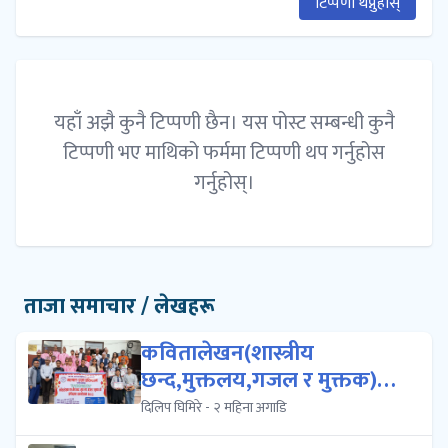
टिप्पणी थप्नुहोस्
यहाँ अझै कुनै टिप्पणी छैन। यस पोस्ट सम्बन्धी कुनै
टिप्पणी भए माथिको फर्ममा टिप्पणी थप गर्नुहोस
गर्नुहोस्।
ताजा समाचार / लेखहरू
कवितालेखन(शास्त्रीय
छन्द,मुक्तलय,गजल र मुक्तक)को
प्रशिक्षण क...
दिलिप घिमिरे - २ महिना अगाडि