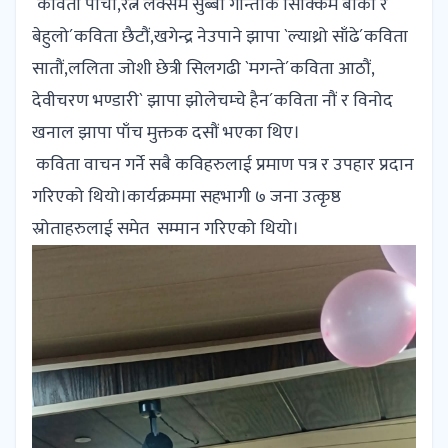
´कविता पाँचौं,रत्न लक्सम सुब्बा गान्तोक सिक्किम`बोको र
बेहुलो´कविता छैटौं,खगेन्द्र नेउपाने झापा `ल्याथ्रो साँढे´कविता
सातौं,ललिता जोशी छेत्री सिलगढी `मगन्ते´कविता आठौं,
देवीचरण भण्डारी` झापा झोलेचम्चे हैन´कविता नौं र विनोद
खनाल झापा पाँच मुक्तक दसौं भएका थिए।
कविता वाचन गर्ने सबै कविहरुलाई प्रमाण पत्र र उपहार प्रदान
गरिएको थियो।कार्यक्रममा सहभागी ७ जना उत्कृष्ठ
स्रोताहरुलाई समेत सम्मान गरिएको थियो।