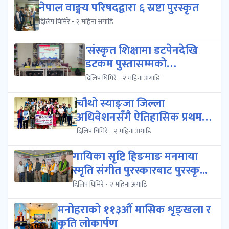
नेपाल वाङ्मय परिषदद्वारा ६ स्रष्टा पुरस्कृत
दिलिप घिमिरे - २ महिना अगाडि
'संस्कृत शिक्षामा डटपेनदेखि
डटकम पुस्तासम्मको
आकर्षण','संस्क...
दिलिप घिमिरे - २ महिना अगाडि
चौथो स्याङ्जा जिल्ला
अधिवेशनसँगै ऐतिहासिक प्रथम
स्याङ्जा पर्...
दिलिप घिमिरे - २ महिना अगाडि
गायिका सृष्टि हिङमाङ मनमाया
स्मृति संगीत पुरस्कारबाट पुरस्कृ...
दिलिप घिमिरे - २ महिना अगाडि
मनोहराको ११३औं मासिक शृङ्खला र
कृति लोकार्पण