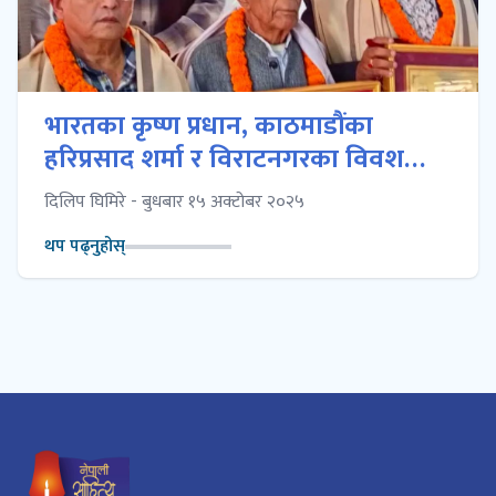
भारतका कृष्ण प्रधान, काठमाडौंका
हरिप्रसाद शर्मा र विराटनगरका विवश
पोखरेललाई भैरव पुरस्कार गुठीद्वारा
दिलिप घिमिरे - बुधबार १५ अक्टोबर २०२५
पुरस्कृत
थप पढ्नुहोस्