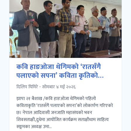
कवि हाङओजा थेगिमको ‘रातसँगै
पलाएको सपना’ कविता कृतिको
लोकार्पण
दिलिप घिमिरे - सोमबार ४ मई २०२६
झापा २१ बैशाख /कवि हाङओजा थेगिमको पहिलो
कविताकृति ‘रातसँगै पलाएको सपना’को लोकार्पण गरिएको
छ। नेपाल आदिवासी जनजाति महासंघको भवन
शिवसताक्षी,दुधेमा आयोजित कार्यक्रम सताक्षीधाम साहित्य
सङ्गमका अध्यक्ष उमा...