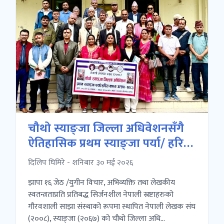
चौथो स्याङ्जा जिल्ला अधिवेशनसँगै
ऐतिहासिक प्रथम स्याङ्जा पर्या/ हरित
काव्य उत्सव- २०८३ सम्पन्न
दिलिप घिमिरे - शनिबार ३० मई २०२६
झापा १६ जेठ /युगीन विचार, अभिव्यक्ति तथा लेखकीय
स्वतन्त्रताप्रति प्रतिबद्ध सिर्जनशील नेपाली स्रष्टाहरुको
गौरवशाली साझा संस्थाको रूपमा स्थापित नेपाली लेखक संघ
(२००८), स्याङ्जा (२०६७) को चौथो जिल्ला अधि...