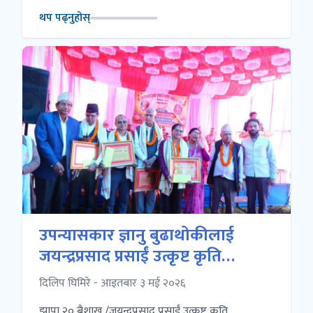
थप पढ्नुहोस्
उपन्यासकार ज्ञानु बुढाथोकीलाई
जयन्द्रप्रसाद प्रसाईं उत्कृष्ट कृति
पुरस्कार प्रदान
दिलिप घिमिरे - आइतबार ३ मई २०२६
झापा २० बैशाख /जयन्द्रप्रसाद प्रसाईं उत्कृष्ट कृति