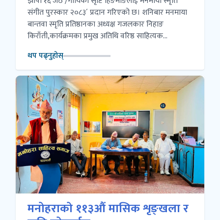
झापा १६ जेठ /गायिका सृष्टि हिङमाङलाई´मनमाया स्मृति
संगीत पुरस्कार २०८३´ प्रदान गरिएको छ। शनिबार मनमाया
बान्तवा स्मृति प्रतिष्ठानका अध्यक्ष गजलकार निहाङ
किराँती,कार्यक्रमका प्रमुख अतिथि वरिष्ठ साहित्यक...
थप पढ्नुहोस्
मनोहराको ११३औं मासिक शृङ्खला र