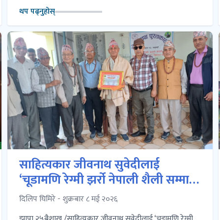
थप पढ्नुहोस्
साहित्यकार जीवनाथ सुवेदीलाई
‘चूडामणि रेग्मी झर्रो नेपाली शैली सम्मान’
प्रदान
दिलिप घिमिरे - शुक्रबार ८ मई २०२६
झापा २५बैशाख /साहित्यकार जीवनाथ सुवेदीलाई ‘चूडामणि रेग्मी