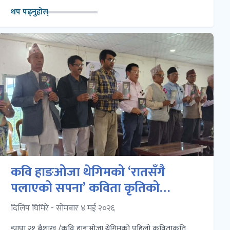
थप पढ्नुहोस्
कवि हाङओजा थेगिमको ‘रातसँगै
पलाएको सपना’ कविता कृतिको
लोकार्पण
दिलिप घिमिरे - सोमबार ४ मई २०२६
झापा २१ बैशाख /कवि हाङओजा थेगिमको पहिलो कविताकृति