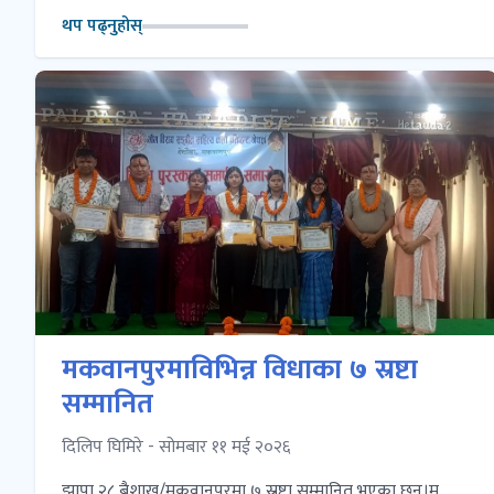
थप पढ्नुहोस्
मकवानपुरमाविभिन्न विधाका ७ स्रष्टा
सम्मानित
दिलिप घिमिरे - सोमबार ११ मई २०२६
झापा २८ बैशाख/मकवानपुरमा ७ स्रष्टा सम्मानित भएका छन्।म