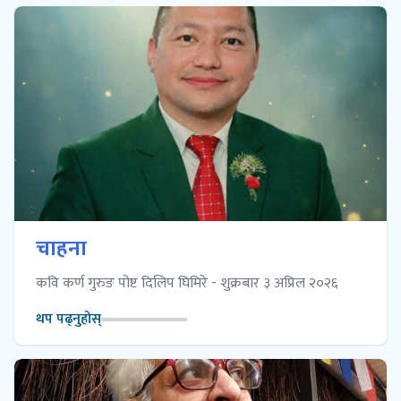
चाहना
कवि कर्ण गुरुङ पोष्ट दिलिप घिमिरे - शुक्रबार ३ अप्रिल २०२६
थप पढ्नुहोस्