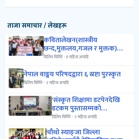
ताजा समाचार / लेखहरू
कवितालेखन(शास्त्रीय
छन्द,मुक्तलय,गजल र मुक्तक)को
प्रशिक्षण क...
दिलिप घिमिरे - १ महिना अगाडि
नेपाल वाङ्मय परिषदद्वारा ६ स्रष्टा पुरस्कृत
दिलिप घिमिरे - २ महिना अगाडि
'संस्कृत शिक्षामा डटपेनदेखि
डटकम पुस्तासम्मको
आकर्षण','संस्क...
दिलिप घिमिरे - २ महिना अगाडि
चौथो स्याङ्जा जिल्ला