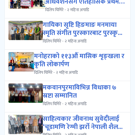
अधिवेशनसँगै ऐतिहासिक प्रथम
स्याङ्जा पर्...
दिलिप घिमिरे - २ महिना अगाडि
गायिका सृष्टि हिङमाङ मनमाया
स्मृति संगीत पुरस्कारबाट पुरस्कृ...
दिलिप घिमिरे - २ महिना अगाडि
मनोहराको ११३औं मासिक शृङ्खला र
कृति लोकार्पण
दिलिप घिमिरे - २ महिना अगाडि
मकवानपुरमाविभिन्न विधाका ७
स्रष्टा सम्मानित
दिलिप घिमिरे - २ महिना अगाडि
साहित्यकार जीवनाथ सुवेदीलाई
‘चूडामणि रेग्मी झर्रो नेपाली शैल...