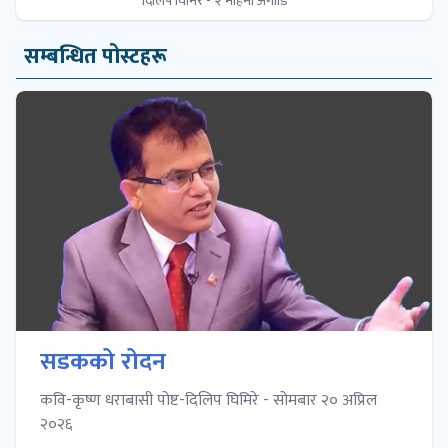
दिलिप घिमिरे - २ महिना अगाडि
सम्बन्धित पोस्टहरू
सडकको रोदन
कवि-कृष्ण धराबासी पोष्ट-दिलिप घिमिरे - सोमबार २० अप्रिल
२०२६