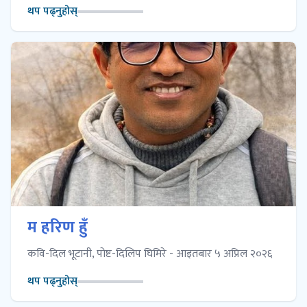
थप पढ्नुहोस्
म हरिण हुँ
कवि-दिल भूटानी, पोष्ट-दिलिप घिमिरे - आइतबार ५ अप्रिल २०२६
थप पढ्नुहोस्