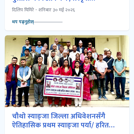
शिक्षणसम्बद्ध त्रिदिवसीय कार्यशाला गोष्ठी
दिलिप घिमिरे - शनिबार ३० मई २०२६
सम्पन्न
थप पढ्नुहोस्
चौथो स्याङ्जा जिल्ला अधिवेशनसँगै
ऐतिहासिक प्रथम स्याङ्जा पर्या/ हरित