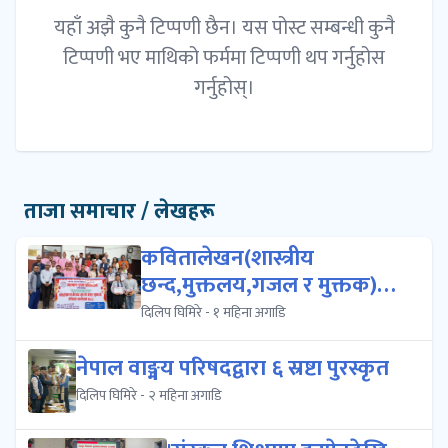
यहाँ अझै कुनै टिप्पणी छैन। यस पोस्ट सम्बन्धी कुनै
टिप्पणी भए माथिको फर्ममा टिप्पणी थप गर्नुहोस
गर्नुहोस्।
ताजा समाचार / लेखहरू
कवितालेखन(शास्त्रीय
छन्द,मुक्तलय,गजल र मुक्तक)को
प्रशिक्षण क...
दिलिप घिमिरे - १ महिना अगाडि
नेपाल वाङ्मय परिषदद्वारा ६ स्रष्टा पुरस्कृत
दिलिप घिमिरे - २ महिना अगाडि