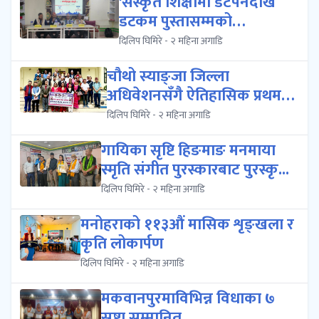
'संस्कृत शिक्षामा डटपेनदेखि
डटकम पुस्तासम्मको
आकर्षण','संस्क...
दिलिप घिमिरे - २ महिना अगाडि
चौथो स्याङ्जा जिल्ला
अधिवेशनसँगै ऐतिहासिक प्रथम
स्याङ्जा पर्...
दिलिप घिमिरे - २ महिना अगाडि
गायिका सृष्टि हिङमाङ मनमाया
स्मृति संगीत पुरस्कारबाट पुरस्कृ...
दिलिप घिमिरे - २ महिना अगाडि
मनोहराको ११३औं मासिक शृङ्खला र
कृति लोकार्पण
दिलिप घिमिरे - २ महिना अगाडि
मकवानपुरमाविभिन्न विधाका ७
स्रष्टा सम्मानित