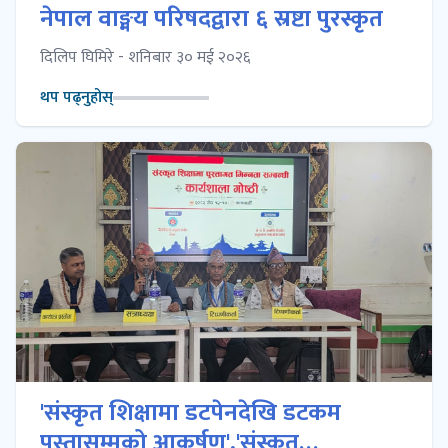
नेपाल वाङ्मय परिषदद्वारा ६ स्रष्टा पुरस्कृत
दिलिप घिमिरे - शनिबार ३० मई २०२६
थप पढ्नुहोस्
'संस्कृत शिक्षामा डटपेनदेखि डटकम
पुस्तासम्मको आकर्षण','संस्कृत