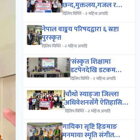
छन्द,मुक्तलय,गजल र
मुक्तक)को प्रशिक्षण क...
दिलिप घिमिरे - २ महिना अगाडि
नेपाल वाङ्मय परिषदद्वारा ६ स्रष्टा
पुरस्कृत
दिलिप घिमिरे - २ महिना अगाडि
'संस्कृत शिक्षामा
डटपेनदेखि डटकम
पुस्तासम्मको
दिलिप घिमिरे - २ महिना अगाडि
आकर्षण','संस्क...
चौथो स्याङ्जा जिल्ला
अधिवेशनसँगै ऐतिहासिक
प्रथम स्याङ्जा पर्...
दिलिप घिमिरे - २ महिना अगाडि
गायिका सृष्टि हिङमाङ
मनमाया स्मृति संगीत