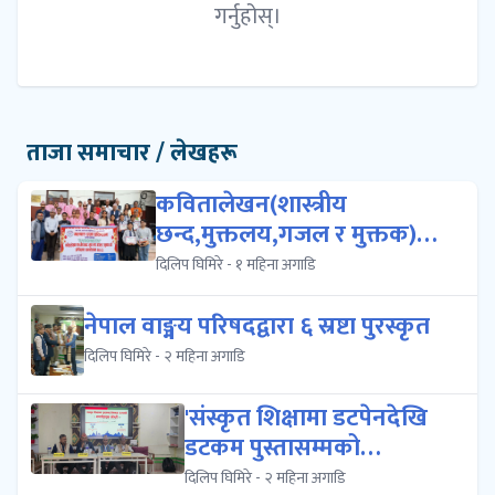
गर्नुहोस्।
ताजा समाचार / लेखहरू
कवितालेखन(शास्त्रीय
छन्द,मुक्तलय,गजल र मुक्तक)को
प्रशिक्षण क...
दिलिप घिमिरे - १ महिना अगाडि
नेपाल वाङ्मय परिषदद्वारा ६ स्रष्टा पुरस्कृत
दिलिप घिमिरे - २ महिना अगाडि
'संस्कृत शिक्षामा डटपेनदेखि
डटकम पुस्तासम्मको
आकर्षण','संस्क...
दिलिप घिमिरे - २ महिना अगाडि