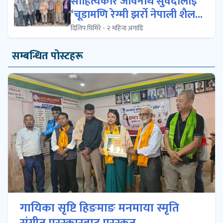
साहित्यकार जीवनाथ सुवेदीलाई
‘चूडामणि रेग्मी झर्रो नेपाली शैल...
दिलिप घिमिरे - २ महिना अगाडि
सम्बन्धित पोस्टहरू
गायिका सृष्टि हिङमाङ मनमाया स्मृति
संगीत पुरस्कारबाट पुरस्कृत