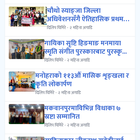
चौथो स्याङ्जा जिल्ला
अधिवेशनसँगै ऐतिहासिक प्रथम
स्याङ्जा पर्...
दिलिप घिमिरे - २ महिना अगाडि
गायिका सृष्टि हिङमाङ मनमाया
स्मृति संगीत पुरस्कारबाट पुरस्कृ...
दिलिप घिमिरे - २ महिना अगाडि
मनोहराको ११३औं मासिक शृङ्खला र
कृति लोकार्पण
दिलिप घिमिरे - २ महिना अगाडि
मकवानपुरमाविभिन्न विधाका ७
स्रष्टा सम्मानित
दिलिप घिमिरे - २ महिना अगाडि