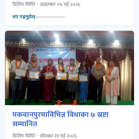
दिलिप घिमिरे - आइतबार २४ मई २०२६
थप पढ्नुहोस्
मकवानपुरमाविभिन्न विधाका ७ स्रष्टा
सम्मानित
दिलिप घिमिरे - सोमबार ११ मई २०२६