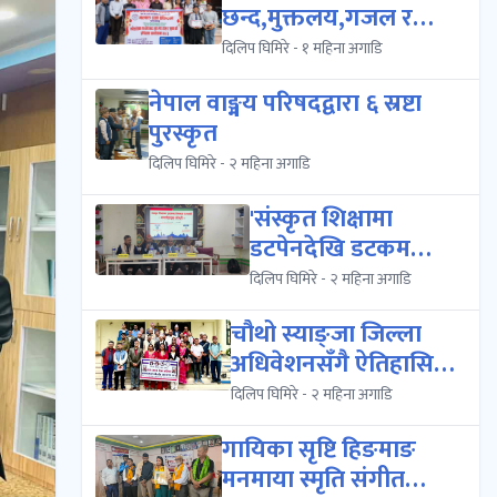
छन्द,मुक्तलय,गजल र
मुक्तक)को प्रशिक्षण क...
दिलिप घिमिरे - १ महिना अगाडि
नेपाल वाङ्मय परिषदद्वारा ६ स्रष्टा
पुरस्कृत
दिलिप घिमिरे - २ महिना अगाडि
'संस्कृत शिक्षामा
डटपेनदेखि डटकम
पुस्तासम्मको
दिलिप घिमिरे - २ महिना अगाडि
आकर्षण','संस्क...
चौथो स्याङ्जा जिल्ला
अधिवेशनसँगै ऐतिहासिक
प्रथम स्याङ्जा पर्...
दिलिप घिमिरे - २ महिना अगाडि
गायिका सृष्टि हिङमाङ
मनमाया स्मृति संगीत