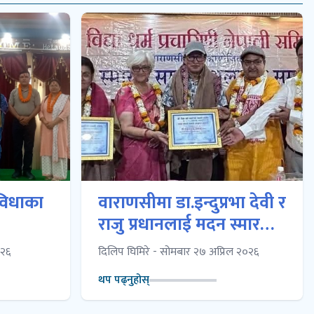
विधाका
वाराणसीमा डा.इन्दुप्रभा देवी र
राजु प्रधानलाई मदन स्मारक
सम्मान समर्पण
०२६
दिलिप घिमिरे - सोमबार २७ अप्रिल २०२६
थप पढ्नुहोस्