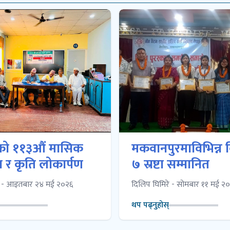
को ११३औं मासिक
मकवानपुरमाविभिन्न 
 र कृति लोकार्पण
७ स्रष्टा सम्मानित
े - आइतबार २४ मई २०२६
दिलिप घिमिरे - सोमबार ११ मई २
थप पढ्नुहोस्