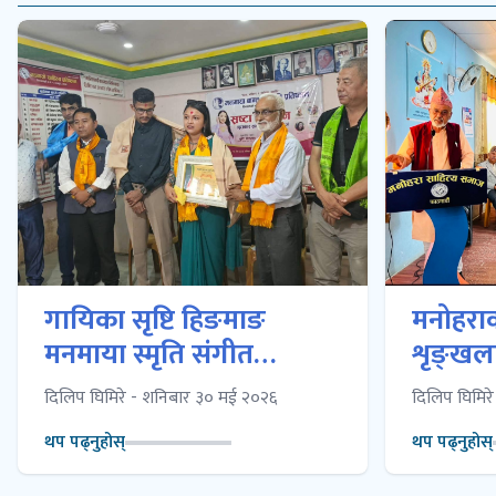
गायिका सृष्टि हिङमाङ
मनोहरा
मनमाया स्मृति संगीत
शृङ्खला
पुरस्कारबाट पुरस्कृत
दिलिप घिमिरे - शनिबार ३० मई २०२६
दिलिप घिमिर
थप पढ्नुहोस्
थप पढ्नुहोस्